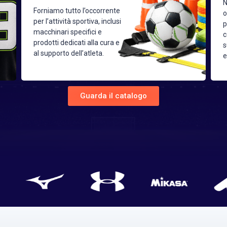
N
Forniamo tutto l’occorrente
o
per l’attività sportiva, inclusi
p
macchinari specifici e
c
prodotti dedicati alla cura e
s
al supporto dell’atleta.
e
Guarda il catalogo