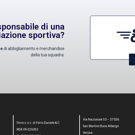
esponsabile di una
azione sportiva?
ne
di abbigliamento e merchandise
della tua squadra.
Via Nazionale 53 – 37036
Ferro s.n.c. di Ferro Daniele & C.
San Martino Buon Albergo
REA VR-326053
Verona